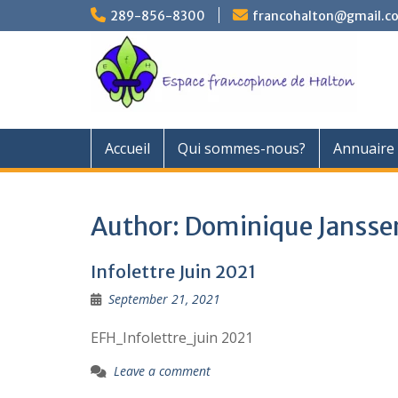
Skip
289-856-8300
francohalton@gmail.c
to
content
Accueil
Qui sommes-nous?
Annuaire 
Author:
Dominique Jansse
Infolettre Juin 2021
September 21, 2021
EFH_Infolettre_juin 2021
Leave a comment