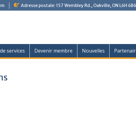
om
Adresse postale: 157 Wembley Rd., Oakville, ON L6H 6B
de services
Devenir membre
Nouvelles
Partenair
ns